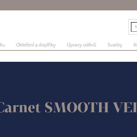
íru
Oblečení a doplňky
Úpravy oděvů
Svatby
K
 Carnet SMOOTH VE