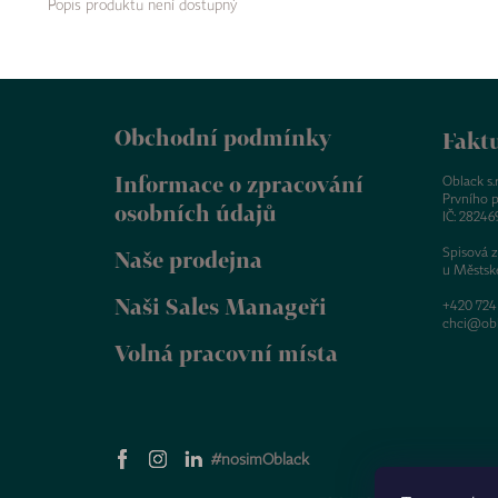
Popis produktu není dostupný
Z
á
Obchodní podmínky
p
Faktu
a
Informace o zpracování
t
Oblack s.r.
Prvního p
í
osobních údajů
IČ: 28246
Spisová 
Naše prodejna
u Městsk
Naši Sales Manageři
+420 724
chci@obl
Volná pracovní místa
#nosimOblack