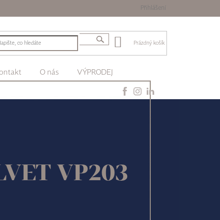
Přihlášení
Prázdný košík
ontakt
O nás
VÝPRODEJ
LVET VP203