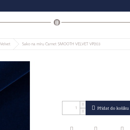
Velvet
Sako na míru Carnet SMOOTH VELVET VP203
Přidat do košíku