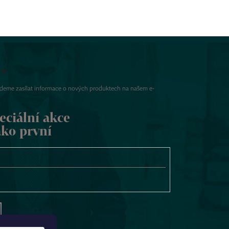
er
udeme zasílat informace o nových produktech na našem e-
eciální akce
ako první