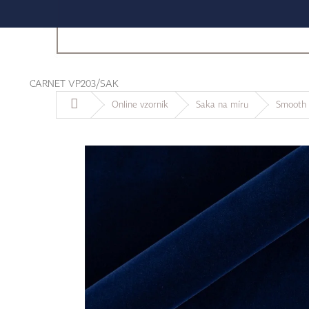
CARNET VP203/SAK
Domů
Online vzorník
Saka na míru
Smooth 