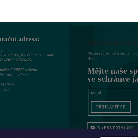
rační adresa:
Odebírat newslett
o.,
Vložte svůj e-mail a my vám b
luku 621/8a, 186 00 Praha - Karlín
shopu.
926, DIČ: CZ28246926
Mějte naše sp
značka C 135103 vedená
ého soudu v Praze
ve schránce j
 634 700
ack.cz
E-mail
PŘIHLÁSIT SE
NAPSAT ZPRÁVU