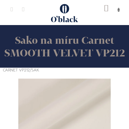
Přejít
na
obsah
Sako na míru Carnet
SMOOTH VELVET VP212
CARNET VP212/SAK