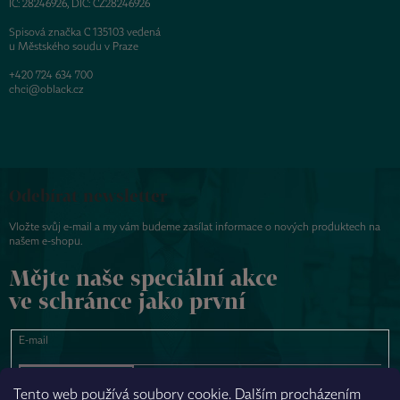
IČ: 28246926, DIČ: CZ28246926
Spisová značka C 135103 vedená
u Městského soudu v Praze
+420 724 634 700
chci@oblack.cz
Odebírat newsletter
Vložte svůj e-mail a my vám budeme zasílat informace o nových produktech na
našem e-shopu.
Mějte naše speciální akce
ve schránce jako první
E-mail
PŘIHLÁSIT SE
Tento web používá soubory cookie. Dalším procházením