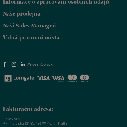
Informace o zpracování osobních údajů
í
Naše prodejna
Naši Sales Manageři
Volná pracovní místa
#nosimOblack
Fakturační adresa:
Oblack s.r.o.,
Prvního pluku 621/8a, 186 00 Praha - Karlín