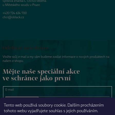
Spisová značka C 135103 vedená
u Městského soudu v Praze
+420 724 634 700
chci@oblack.cz
Odebírat newsletter
Vložte svůj e-mail a my vám budeme zasílat informace o nových produktech na
našem e-shopu.
Mějte naše speciální akce
ve schránce jako první
E-mail
PŘIHLÁSIT SE
Tento web používá soubory cookie. Dalším procházením
tohoto webu vyjadřujete souhlas s jejich používáním.