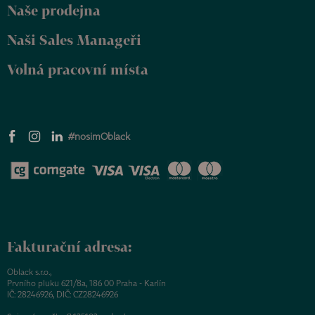
Naše prodejna
Naši Sales Manageři
Volná pracovní místa
#nosimOblack
Fakturační adresa:
Oblack s.r.o.,
Prvního pluku 621/8a, 186 00 Praha - Karlín
IČ: 28246926, DIČ: CZ28246926