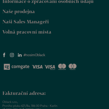
Informace o zpracování osobních údajů
í
Naše prodejna
Naši Sales Manageři
Volná pracovní místa
#nosimOblack
Fakturační adresa:
Oblack s.r.o.,
Prvního pluku 621/8a, 186 00 Praha - Karlín