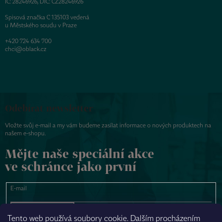
IČ: 28246926, DIČ: CZ28246926
Spisová značka C 135103 vedená
u Městského soudu v Praze
+420 724 634 700
chci@oblack.cz
Odebírat newsletter
Vložte svůj e-mail a my vám budeme zasílat informace o nových produktech na
našem e-shopu.
Mějte naše speciální akce
ve schránce jako první
E-mail
PŘIHLÁSIT SE
Tento web používá soubory cookie. Dalším procházením