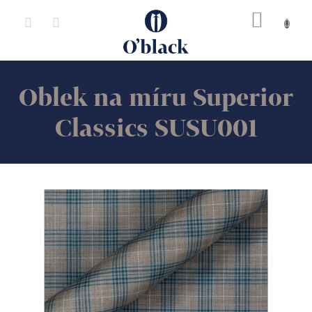
Přejít
na
obsah
Oblek na míru Superior
Classics SUSU001