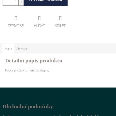
ZEPTAT SE
HLÍDAT
SDÍLET
Popis
Diskuze
Detailní popis produktu
Popis produktu není dostupný
Z
á
p
Obchodní podmínky
a
t