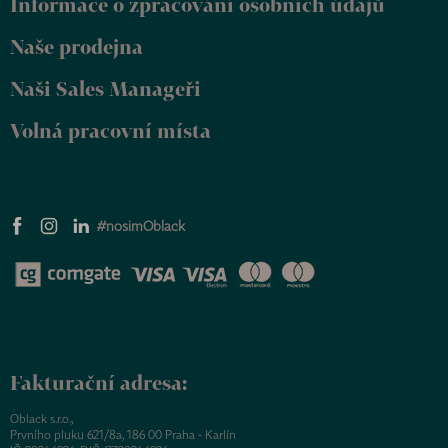
Informace o zpracování osobních údajů
í
Naše prodejna
Naši Sales Manageři
Volná pracovní místa
#nosimOblack
Fakturační adresa:
Oblack s.r.o.,
Prvního pluku 621/8a, 186 00 Praha - Karlín