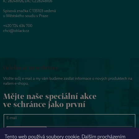
IČ: 28246926, DIČ: CZ28246926
Spisová značka C 135103 vedená
u Městského soudu v Praze
+420 724 634 700
chci@oblack.cz
Odebírat newsletter
Vložte svůj e-mail a my vám budeme zasílat informace o nových produktech na
našem e-shopu.
Mějte naše speciální akce
ve schránce jako první
E-mail
PŘIHLÁSIT SE
Tento web používá soubory cookie. Dalším procházením