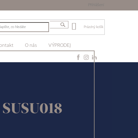
Přihlášení
Prázdný košík
ontakt
O nás
VÝPRODEJ
s SUSU018