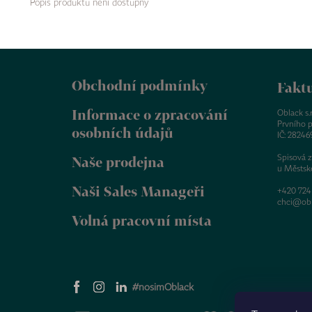
Popis produktu není dostupný
Z
á
Obchodní podmínky
p
Faktu
a
Informace o zpracování
t
Oblack s.r.
Prvního p
í
osobních údajů
IČ: 28246
Spisová 
Naše prodejna
u Městsk
Naši Sales Manageři
+420 724
chci@obl
Volná pracovní místa
#nosimOblack