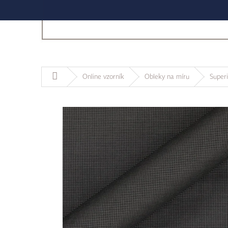
Domů
Online vzorník
Obleky na míru
Superi