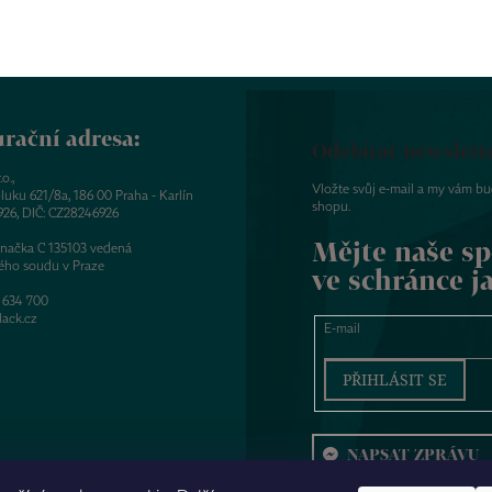
rační adresa:
Odebírat newslett
o.,
Vložte svůj e-mail a my vám b
luku 621/8a, 186 00 Praha - Karlín
shopu.
926, DIČ: CZ28246926
Mějte naše sp
značka C 135103 vedená
ého soudu v Praze
ve schránce j
 634 700
ack.cz
E-mail
PŘIHLÁSIT SE
NAPSAT ZPRÁVU