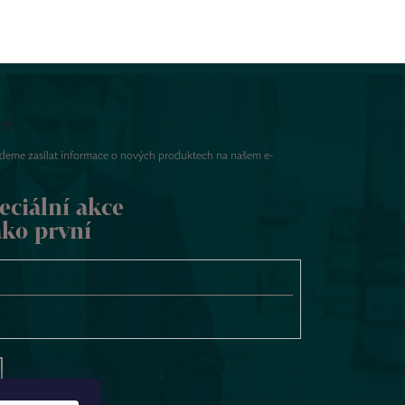
er
udeme zasílat informace o nových produktech na našem e-
eciální akce
ako první