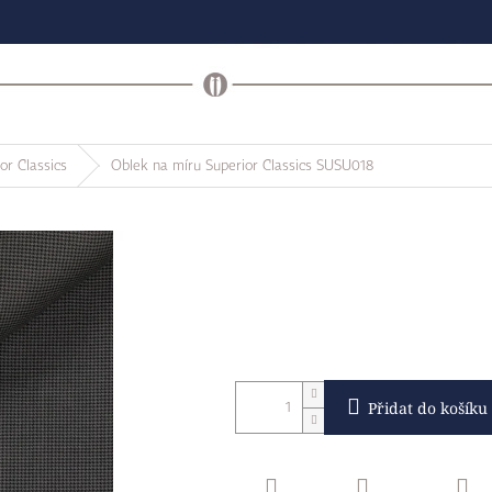
or Classics
Oblek na míru Superior Classics SUSU018
Přidat do košíku