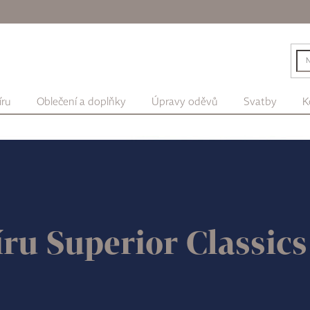
íru
Oblečení a doplňky
Úpravy oděvů
Svatby
K
ru Superior Classic