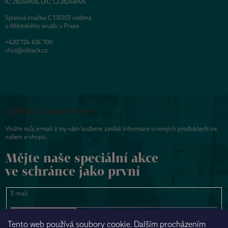
IČ: 28246926, DIČ: CZ28246926
Spisová značka C 135103 vedená
u Městského soudu v Praze
+420 724 634 700
chci@oblack.cz
Odebírat newsletter
Vložte svůj e-mail a my vám budeme zasílat informace o nových produktech na
našem e-shopu.
Mějte naše speciální akce
ve schránce jako první
E-mail
PŘIHLÁSIT SE
Tento web používá soubory cookie. Dalším procházením