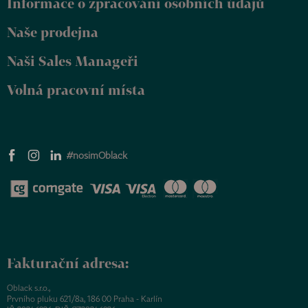
Informace o zpracování osobních údajů
í
Naše prodejna
Naši Sales Manageři
Volná pracovní místa
#nosimOblack
Fakturační adresa:
Oblack s.r.o.,
Prvního pluku 621/8a, 186 00 Praha - Karlín