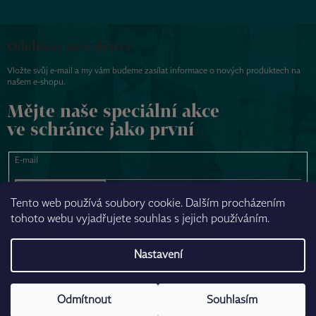
Odebírat newsletter
Vložte svůj e-mail a my vám budeme zasílat informace o nových produktech na
našem e-shopu.
Mějte naše speciální akce
ve schránce jako první
E-mail
PŘIHLÁSIT SE
Tento web používá soubory cookie. Dalším procházením
tohoto webu vyjadřujete souhlas s jejich používáním.
NAPSAT ZPRÁVU
Nastavení
Odmítnout
Souhlasím
Vytvořil Shoptet