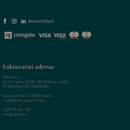
#nosimOblack
Fakturační adresa:
Oblack s.r.o.,
Prvního pluku 621/8a, 186 00 Praha - Karlín
IČ: 28246926, DIČ: CZ28246926
Spisová značka C 135103 vedená
u Městského soudu v Praze
+420 724 634 700
chci@oblack.cz