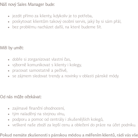
Náš nový Sales Manager bude:
jezdit přímo za klienty, kdykoliv je to potřeba,
poskytovat klientům takový osobní servis, jaký by si sám přál,
bez problému nacházet další, na které budeme šít.
Měl by umět:
dobře si zorganizovat vlastní čas,
výborně komunikovat s klienty i kolegy,
pracovat samostatně a pečlivě,
se zájmem sledovat trendy a novinky v oblasti pánské módy.
Od nás může očekávat:
zajímavé finanční ohodnocení,
tým naladěný na stejnou vlnu,
podporu a pomoc od centrály i zkušenějších kolegů,
veškeré naše zboží za lepší cenu a oblečení do práce na účet podniku.
Pokud nemáte zkušenosti s pánskou módou a měřením klientů, rádi vás vše