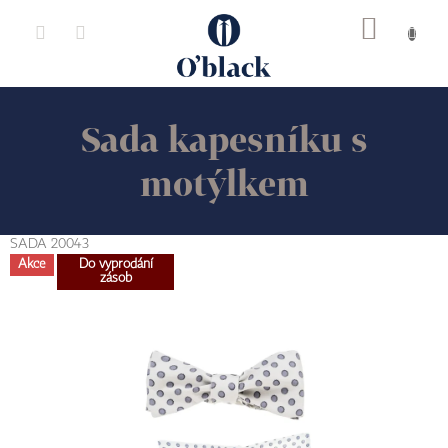
Přejít
na
obsah
Sada kapesníku s
motýlkem
SADA 20043
Akce
Do vyprodání
zásob