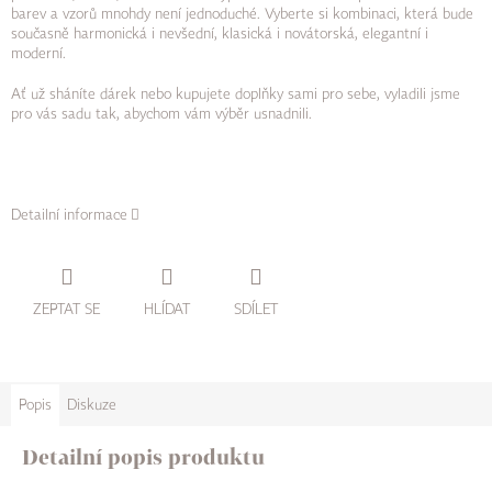
barev a vzorů mnohdy není jednoduché. Vyberte si kombinaci, která bude
současně harmonická i nevšední, klasická i novátorská, elegantní i
moderní.
Ať už sháníte dárek nebo kupujete doplňky sami pro sebe, vyladili jsme
pro vás sadu tak, abychom vám výběr usnadnili.
Detailní informace
ZEPTAT SE
HLÍDAT
SDÍLET
Popis
Diskuze
Detailní popis produktu