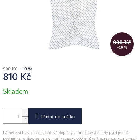
900 Kč
–10 %
900 Kč
–10 %
810 Kč
Měrná
Skladem
cena:
Přidat do košíku
Lámete si hlavu, jak jednotlivé doplňky zkombinovat? Tady platí jediná
podmínka, a sice, že celek musí vypadat dobře.
Zvolit správnou kombinaci