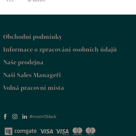
Vzor
:
Se vzorem
Z
á
p
Obchodní podmínky
a
t
Informace o zpracování osobních údajů
í
Naše prodejna
Naši Sales Manageři
Volná pracovní místa
#nosimOblack