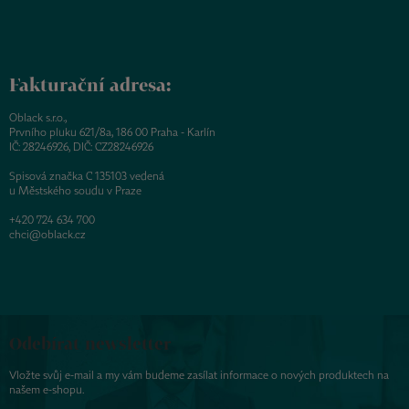
Fakturační adresa:
Oblack s.r.o.,
Prvního pluku 621/8a, 186 00 Praha - Karlín
IČ: 28246926, DIČ: CZ28246926
Spisová značka C 135103 vedená
u Městského soudu v Praze
+420 724 634 700
chci@oblack.cz
Odebírat newsletter
Vložte svůj e-mail a my vám budeme zasílat informace o nových produktech na
našem e-shopu.