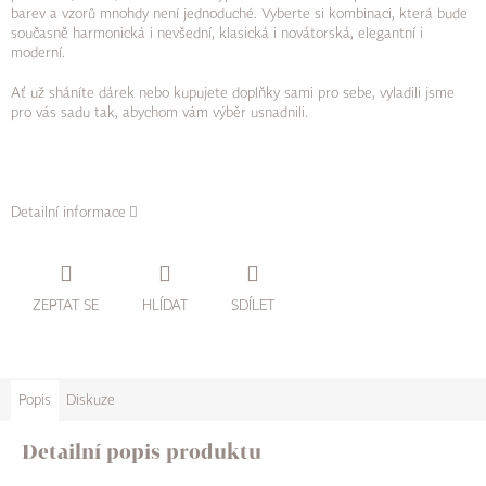
barev a vzorů mnohdy není jednoduché. Vyberte si kombinaci, která bude
současně harmonická i nevšední, klasická i novátorská, elegantní i
moderní.
Ať už sháníte dárek nebo kupujete doplňky sami pro sebe, vyladili jsme
pro vás sadu tak, abychom vám výběr usnadnili.
Detailní informace
ZEPTAT SE
HLÍDAT
SDÍLET
Popis
Diskuze
Detailní popis produktu