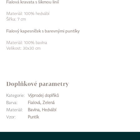
Fialová kravata s šikmou linií
Materiál: 100% hedvábí
Šířka: 7
cm
Fialový kapesníček s barevnými puntíky
Materiál: 100% bavlna
Velikost: 30x30 cm
Doplňkové parametry
Kategorie
:
Výprodej doplňků
Barva
:
Fialová, Zelená
Materiál
:
Bavlna, Hedvábí
Vzor
:
Puntík
Z