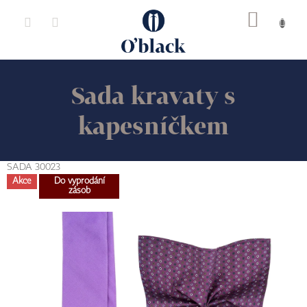
Přejít
na
obsah
Sada kravaty s
kapesníčkem
SADA 30023
Akce
Do vyprodání
zásob