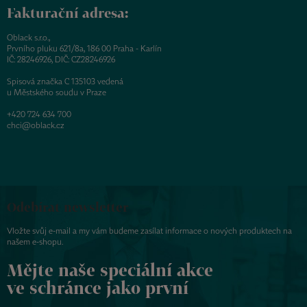
Fakturační adresa:
Oblack s.r.o.,
Prvního pluku 621/8a, 186 00 Praha - Karlín
IČ: 28246926, DIČ: CZ28246926
Spisová značka C 135103 vedená
u Městského soudu v Praze
+420 724 634 700
chci@oblack.cz
Odebírat newsletter
Vložte svůj e-mail a my vám budeme zasílat informace o nových produktech na
našem e-shopu.
Mějte naše speciální akce
ve schránce jako první