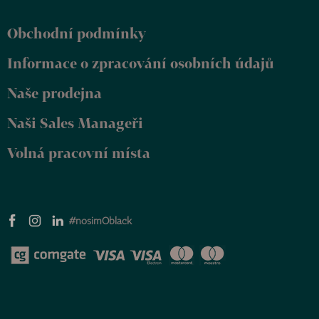
á
p
Obchodní podmínky
a
t
Informace o zpracování osobních údajů
í
Naše prodejna
Naši Sales Manageři
Volná pracovní místa
#nosimOblack