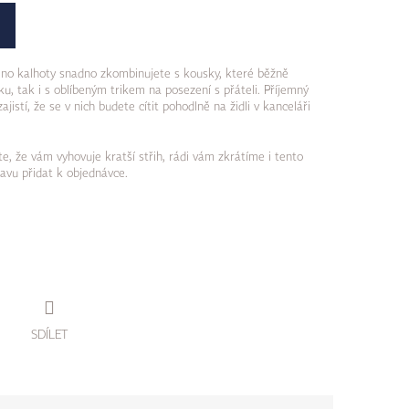
ino kalhoty snadno zkombinujete s kousky, které běžně
u, tak i s oblíbeným trikem na posezení s přáteli. Příjemný
jistí, že se v nich budete cítit pohodlně na židli v kanceláři
e, že vám vyhovuje kratší střih, rádi vám zkrátíme i tento
avu přidat k objednávce.
SDÍLET