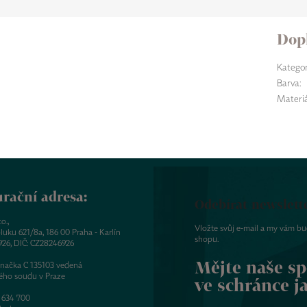
Dop
Kategor
Barva
:
Materiá
rační adresa:
Odebírat newslett
o.,
Vložte svůj e-mail a my vám b
luku 621/8a, 186 00 Praha - Karlín
shopu.
926, DIČ: CZ28246926
Mějte naše sp
značka C 135103 vedená
ého soudu v Praze
ve schránce j
 634 700