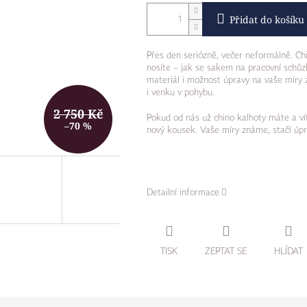
Přidat do košíku
Přes den seriózně, večer neformálně. Ch
nosíte – jak se sakem na pracovní schůzk
materiál i možnost úpravy na vaše míry za
i venku v pohybu.
2 750 Kč
Pokud od nás už chino kalhoty máte a vít
–70 %
nový kousek. Vaše míry známe, stačí úpr
Detailní informace
TISK
ZEPTAT SE
HLÍDAT