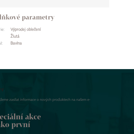
lňkové parametry
ie
:
Výprodej oblečení
Žlutá
l
:
Bavlna
er
udeme zasílat informace o nových produktech na našem e-
eciální akce
ako první