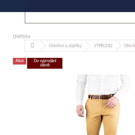
CH011/44
Domů
Oblečení a doplňky
VÝPRODEJ
Obleč
Akce
Do vyprodání
zásob