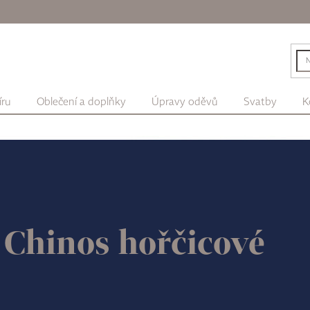
íru
Oblečení a doplňky
Úpravy oděvů
Svatby
K
Chinos hořčicové