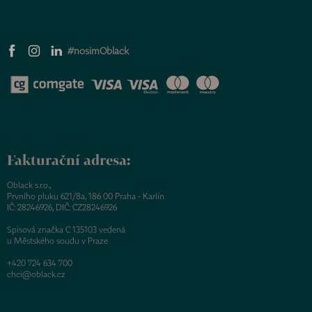
#nosimOblack
Fakturační adresa:
Oblack s.r.o.,
Prvního pluku 621/8a, 186 00 Praha - Karlín
IČ: 28246926, DIČ: CZ28246926
Spisová značka C 135103 vedená
u Městského soudu v Praze
+420 724 634 700
chci@oblack.cz