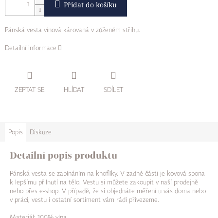
Přidat do košíku
Pánská vesta vínová károvaná v zúženém střihu.
Detailní informace
ZEPTAT SE
HLÍDAT
SDÍLET
Popis
Diskuze
Detailní popis produktu
Pánská vesta se zapínáním na knoflíky. V zadné části je kovová spona
k lepšímu přilnutí na tělo. Vestu si můžete zakoupit v naší prodejně
nebo přes e-shop. V případě, že si objednáte měření u vás doma nebo
v práci, vestu i ostatní sortiment vám rádi přivezeme.
Materiál: 100% vlna