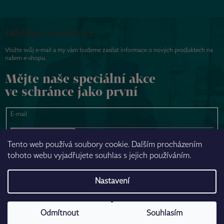
Odebírat newsletter
Vložte svůj e-mail a my vám budeme zasílat informace o nových produktech na
našem e-shopu.
Mějte naše speciální akce
ve schránce jako první
E-mail
PŘIHLÁSIT SE
Tento web používá soubory cookie. Dalším procházením
tohoto webu vyjadřujete souhlas s jejich používáním.
NAPSAT ZPRÁVU
Nastavení
Odmítnout
Souhlasím
Vytvořil Shoptet