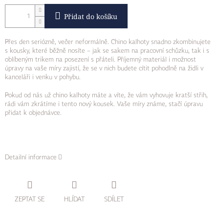
Přidat do košíku
Přes den seriózně, večer neformálně. Chino kalhoty snadno zkombinujete
s kousky, které běžně nosíte – jak se sakem na pracovní schůzku, tak i s
oblíbeným trikem na posezení s přáteli. Příjemný materiál i možnost
úpravy na vaše míry zajistí, že se v nich budete cítit pohodlně na židli v
kanceláři i venku v pohybu.
Pokud od nás už chino kalhoty máte a víte, že vám vyhovuje kratší střih,
rádi vám zkrátíme i tento nový kousek. Vaše míry známe, stačí úpravu
přidat k objednávce.
Detailní informace
ZEPTAT SE
HLÍDAT
SDÍLET