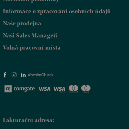
t
Informace o zpracování osobních údajů
í
Naše prodejna
Naši Sales Manageři
Volná pracovní místa
#nosimOblack
Fakturační adresa: