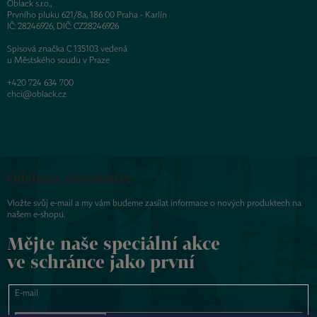
Oblack s.r.o.,
Prvního pluku 621/8a, 186 00 Praha - Karlín
IČ: 28246926, DIČ: CZ28246926
Spisová značka C 135103 vedená
u Městského soudu v Praze
+420 724 634 700
chci@oblack.cz
Odebírat newsletter
Vložte svůj e-mail a my vám budeme zasílat informace o nových produktech na
našem e-shopu.
Mějte naše speciální akce
ve schránce jako první
E-mail