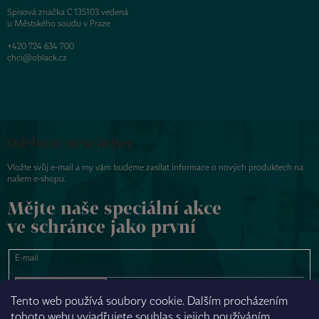
Spisová značka C 135103 vedená
u Městského soudu v Praze
+420 724 634 700
chci@oblack.cz
Odebírat newsletter
Vložte svůj e-mail a my vám budeme zasílat informace o nových produktech na
našem e-shopu.
Mějte naše speciální akce
ve schránce jako první
E-mail
PŘIHLÁSIT SE
Tento web používá soubory cookie. Dalším procházením
tohoto webu vyjadřujete souhlas s jejich používáním.