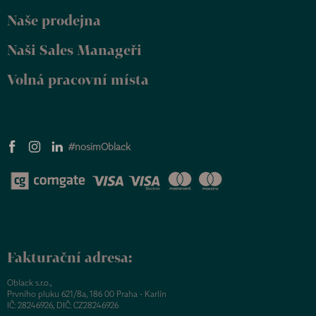
Naše prodejna
Naši Sales Manageři
Volná pracovní místa
#nosimOblack
Fakturační adresa:
Oblack s.r.o.,
Prvního pluku 621/8a, 186 00 Praha - Karlín
IČ: 28246926, DIČ: CZ28246926