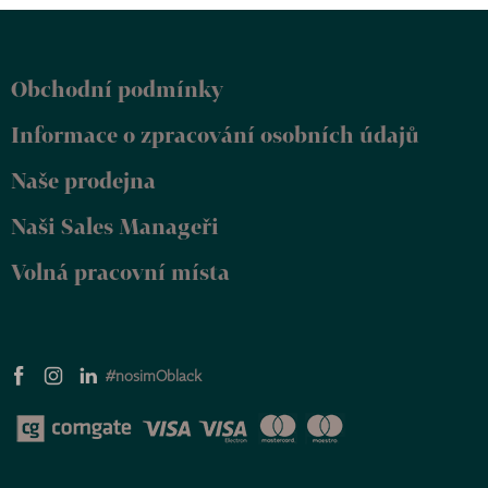
d
v
Z
a
á
á
c
n
p
í
í
Obchodní podmínky
a
p
r
t
Informace o zpracování osobních údajů
v
í
k
y
Naše prodejna
v
ý
Naši Sales Manageři
p
i
Volná pracovní místa
s
u
#nosimOblack