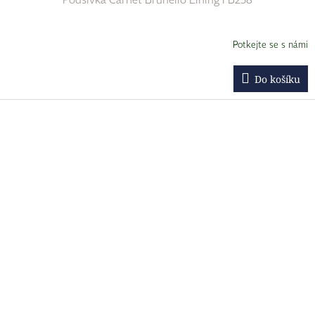
Podšívka Carnet Brunello Lining FB258
Potkejte se s námi
Do košíku