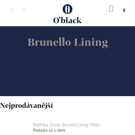
Přejít
na
obsah
Brunello Lining
Nejprodávanější
Podšívka Carnet Brunello Lining FB261
Potkejte se s námi