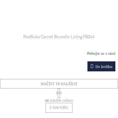
Podšívka Carnet Brunello Lining FB244
Potkejte se s námi
Do košíku
NAČÍST 18 DALŠÍCH
S
1
4
t
O
r
62
položek celkem
v
á
n
l
NAHORU
k
á
o