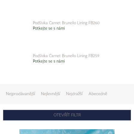
Podšívka Carnet Brunello Lining FB260
Potkejte se s námi
Podšívka Carnet Brunello Lining FB259
Potkejte se s námi
Ř
a
Nejprodávanější
Nejlevnější
Nejdražší
Abecedně
z
e
n
OTEVŘÍT FILTR
í
V
p