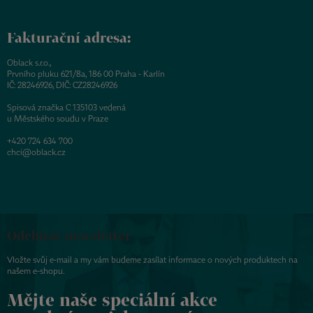
Fakturační adresa:
Oblack s.r.o.,
Prvního pluku 621/8a, 186 00 Praha - Karlín
IČ: 28246926, DIČ: CZ28246926
Spisová značka C 135103 vedená
u Městského soudu v Praze
+420 724 634 700
chci@oblack.cz
Odebírat newsletter
Vložte svůj e-mail a my vám budeme zasílat informace o nových produktech na
našem e-shopu.
Mějte naše speciální akce