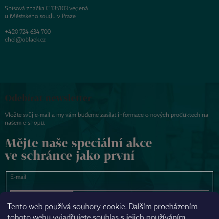
Spisová značka C 135103 vedená
u Městského soudu v Praze
+420 724 634 700
chci@oblack.cz
Odebírat newsletter
Vložte svůj e-mail a my vám budeme zasílat informace o nových produktech na
našem e-shopu.
Mějte naše speciální akce
ve schránce jako první
E-mail
PŘIHLÁSIT SE
Tento web používá soubory cookie. Dalším procházením
tohoto webu vyjadřujete souhlas s jejich používáním.