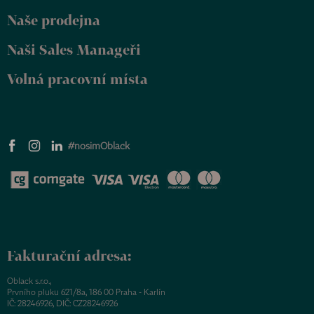
Naše prodejna
Naši Sales Manageři
Volná pracovní místa
#nosimOblack
Fakturační adresa:
Oblack s.r.o.,
Prvního pluku 621/8a, 186 00 Praha - Karlín
IČ: 28246926, DIČ: CZ28246926