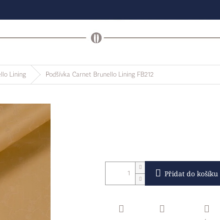
llo Lining
Podšívka Carnet Brunello Lining FB212
Přidat do košíku