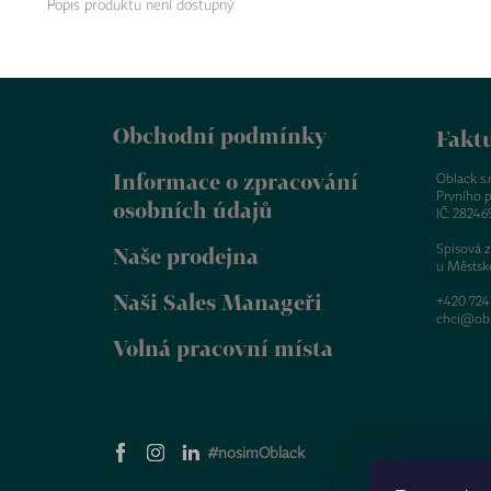
Popis produktu není dostupný
Z
á
Obchodní podmínky
p
Faktu
a
Informace o zpracování
t
Oblack s.r.
Prvního p
í
osobních údajů
IČ: 28246
Spisová 
Naše prodejna
u Městsk
Naši Sales Manageři
+420 724
chci@obl
Volná pracovní místa
#nosimOblack