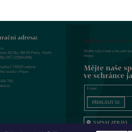
rační adresa:
Odebírat newslett
o.,
Vložte svůj e-mail a my vám b
luku 621/8a, 186 00 Praha - Karlín
shopu.
926, DIČ: CZ28246926
Mějte naše sp
značka C 135103 vedená
ého soudu v Praze
ve schránce j
 634 700
ack.cz
E-mail
PŘIHLÁSIT SE
NAPSAT ZPRÁVU