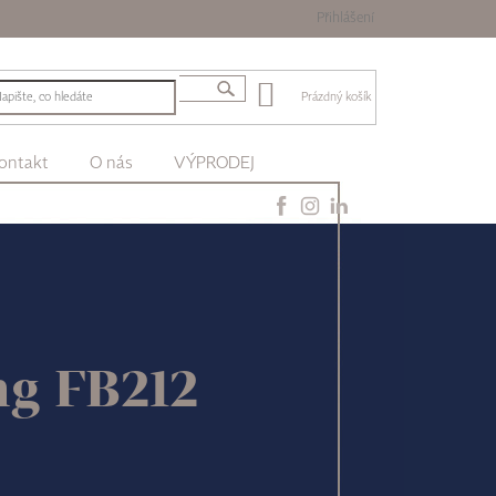
Přihlášení
Prázdný košík
ontakt
O nás
VÝPRODEJ
ng FB212