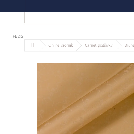
FB212
Domů
Online vzorník
Carnet podšívky
Brune