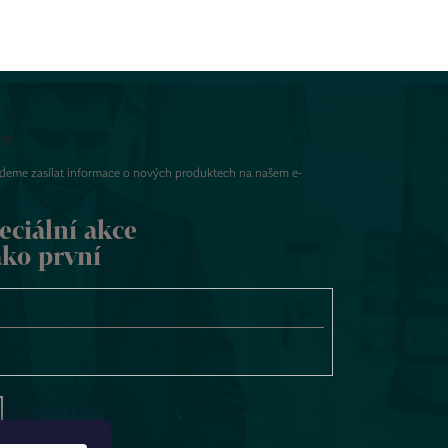
er
udeme zasílat informace o nových produktech na našem e-
eciální akce
ako první