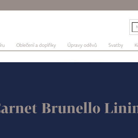
íru
Oblečení a doplňky
Úpravy oděvů
Svatby
K
arnet Brunello Lini