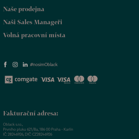
Naše prodejna
Naši Sales Manageři
Volná pracovní místa
#nosimOblack
Fakturační adresa:
Oblack s.r.o.,
Prvního pluku 621/8a, 186 00 Praha - Karlín
IČ: 28246926, DIČ: CZ28246926