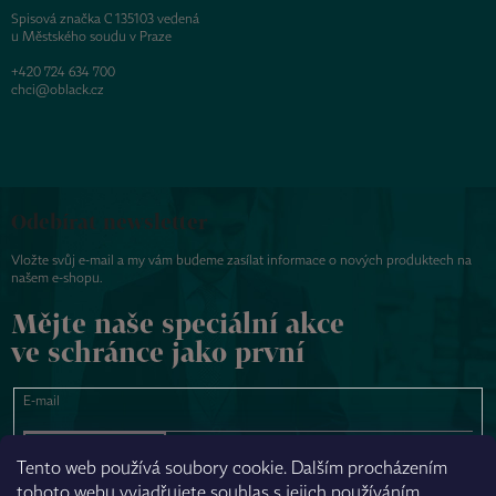
Spisová značka C 135103 vedená
u Městského soudu v Praze
+420 724 634 700
chci@oblack.cz
Odebírat newsletter
Vložte svůj e-mail a my vám budeme zasílat informace o nových produktech na
našem e-shopu.
Mějte naše speciální akce
ve schránce jako první
E-mail
PŘIHLÁSIT SE
Tento web používá soubory cookie. Dalším procházením
tohoto webu vyjadřujete souhlas s jejich používáním.