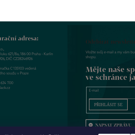
rační adresa:
Odebírat newslett
o.,
Vložte svůj e-mail a my vám b
luku 621/8a, 186 00 Praha - Karlín
shopu.
926, DIČ: CZ28246926
Mějte naše sp
značka C 135103 vedená
ého soudu v Praze
ve schránce j
 634 700
ack.cz
E-mail
PŘIHLÁSIT SE
NAPSAT ZPRÁVU