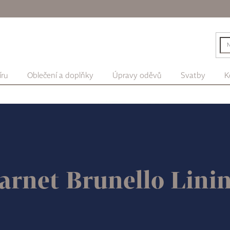
íru
Oblečení a doplňky
Úpravy oděvů
Svatby
K
arnet Brunello Lini