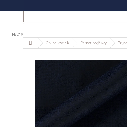
FB249
Domů
Online vzorník
Carnet podšívky
Brune