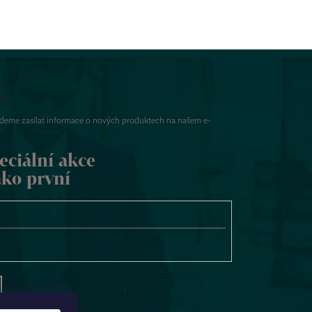
er
udeme zasílat informace o nových produktech na našem e-
eciální akce
ako první