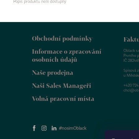
Popis produktu není dostupný
Z
á
Obchodní podmínky
p
Faktu
a
Informace o zpracování
t
Oblack s.r.
Prvního p
í
osobních údajů
IČ: 28246
Spisová 
Naše prodejna
u Městsk
Naši Sales Manageři
+420 724
chci@obl
Volná pracovní místa
#nosimOblack