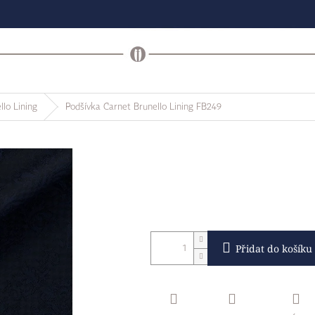
llo Lining
Podšívka Carnet Brunello Lining FB249
Přidat do košíku