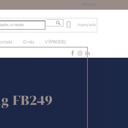
Přihlášení
Prázdný košík
ontakt
O nás
VÝPRODEJ
ng FB249