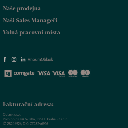
Naše prodejna
Naši Sales Manageři
Volná pracovní místa
#nosimOblack
Fakturační adresa:
Oblack s.r.o.,
Prvního pluku 621/8a, 186 00 Praha - Karlín
IČ: 28246926, DIČ: CZ28246926