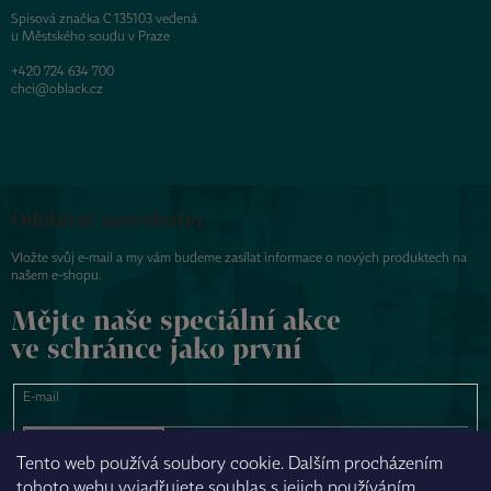
Spisová značka C 135103 vedená
u Městského soudu v Praze
+420 724 634 700
chci@oblack.cz
Odebírat newsletter
Vložte svůj e-mail a my vám budeme zasílat informace o nových produktech na
našem e-shopu.
Mějte naše speciální akce
ve schránce jako první
E-mail
PŘIHLÁSIT SE
Tento web používá soubory cookie. Dalším procházením
tohoto webu vyjadřujete souhlas s jejich používáním.