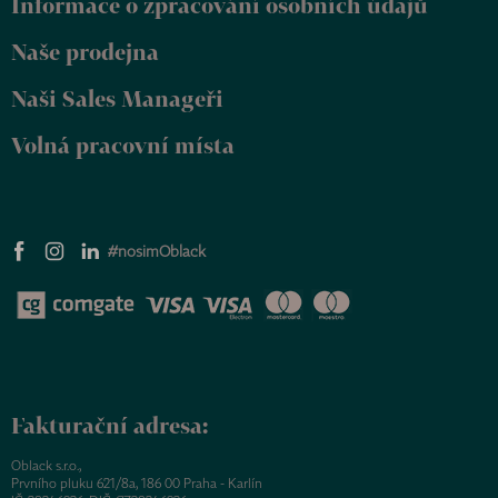
Informace o zpracování osobních údajů
í
Naše prodejna
Naši Sales Manageři
Volná pracovní místa
#nosimOblack
Fakturační adresa:
Oblack s.r.o.,
Prvního pluku 621/8a, 186 00 Praha - Karlín