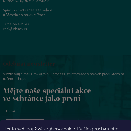
IČ: 28246926, DIČ: CZ28246926
Spisová značka C 135103 vedená
u Městského soudu v Praze
+420 724 634 700
chci@oblack.cz
Odebírat newsletter
Vložte svůj e-mail a my vám budeme zasílat informace o nových produktech na
našem e-shopu.
Mějte naše speciální akce
ve schránce jako první
E-mail
PŘIHLÁSIT SE
Tento web používá soubory cookie. Dalším procházením