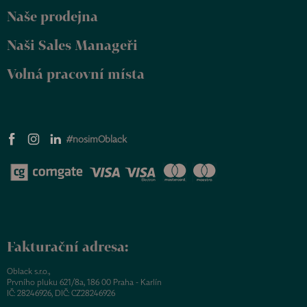
k
y
Naše prodejna
v
ý
Naši Sales Manageři
p
i
Volná pracovní místa
s
u
#nosimOblack
Fakturační adresa:
Oblack s.r.o.,
Prvního pluku 621/8a, 186 00 Praha - Karlín
IČ: 28246926, DIČ: CZ28246926