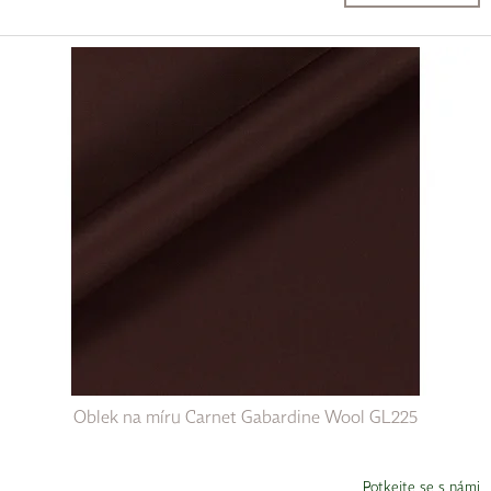
Oblek na míru Carnet Gabardine Wool GL225
Potkejte se s námi