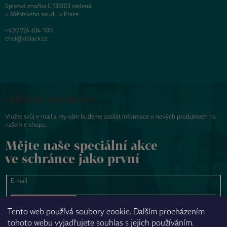
Spisová značka C 135103 vedená
u Městského soudu v Praze
+420 724 634 700
chci@oblack.cz
Odebírat newsletter
Vložte svůj e-mail a my vám budeme zasílat informace o nových produktech na
našem e-shopu.
Mějte naše speciální akce
ve schránce jako první
E-mail
PŘIHLÁSIT SE
Tento web používá soubory cookie. Dalším procházením
tohoto webu vyjadřujete souhlas s jejich používáním.