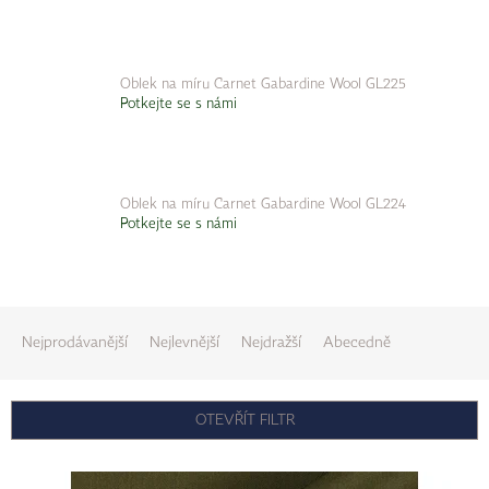
Oblek na míru Carnet Gabardine Wool GL225
Potkejte se s námi
Oblek na míru Carnet Gabardine Wool GL224
Potkejte se s námi
Ř
a
Nejprodávanější
Nejlevnější
Nejdražší
Abecedně
z
e
n
OTEVŘÍT FILTR
í
V
p