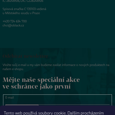
IČ: 28246926, DIČ: CZ28246926
Spisová značka C 135103 vedená
u Městského soudu v Praze
+420 724 634 700
chci@oblack.cz
Odebírat newsletter
Vložte svůj e-mail a my vám budeme zasílat informace o nových produktech na
našem e-shopu.
Mějte naše speciální akce
ve schránce jako první
E-mail
PŘIHLÁSIT SE
Tento web používá soubory cookie. Dalším procházením