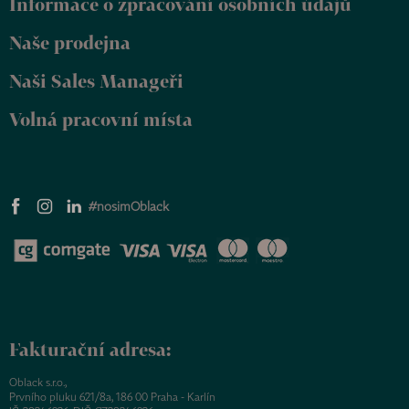
Informace o zpracování osobních údajů
í
Naše prodejna
Naši Sales Manageři
Volná pracovní místa
#nosimOblack
Fakturační adresa:
Oblack s.r.o.,
Prvního pluku 621/8a, 186 00 Praha - Karlín