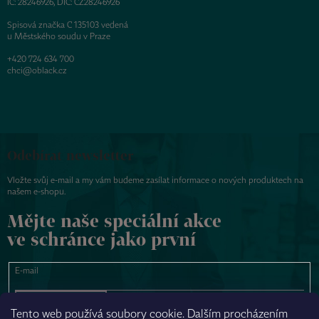
IČ: 28246926, DIČ: CZ28246926
Spisová značka C 135103 vedená
u Městského soudu v Praze
+420 724 634 700
chci@oblack.cz
Odebírat newsletter
Vložte svůj e-mail a my vám budeme zasílat informace o nových produktech na
našem e-shopu.
Mějte naše speciální akce
ve schránce jako první
E-mail
PŘIHLÁSIT SE
Tento web používá soubory cookie. Dalším procházením