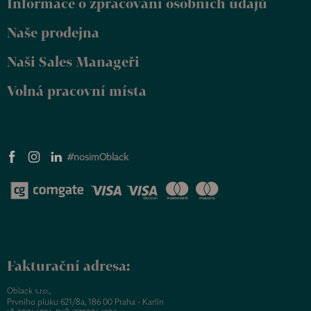
Informace o zpracování osobních údajů
í
Naše prodejna
Naši Sales Manageři
Volná pracovní místa
#nosimOblack
Fakturační adresa:
Oblack s.r.o.,
Prvního pluku 621/8a, 186 00 Praha - Karlín