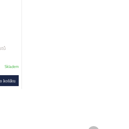
stů
Skladem
o košíku
Další