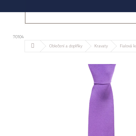
70104
Domů
Oblečení a doplňky
Kravaty
Fialová k