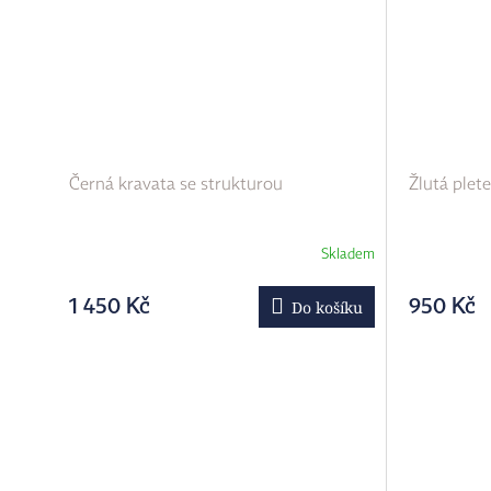
Černá kravata se strukturou
Žlutá plet
Skladem
1 450 Kč
950 Kč
Do košíku