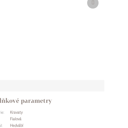
produkt
lňkové parametry
ie
:
Kravaty
Fialová
l
:
Hedvábí