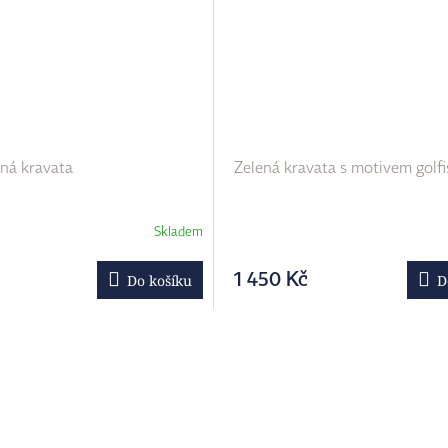
ená kravata
Zelená kravata s motivem golfi
Skladem
1 450 Kč
Do košíku
D