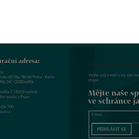
rační adresa:
Odebírat newslett
o.,
Vložte svůj e-mail a my vám b
luku 621/8a, 186 00 Praha - Karlín
shopu.
926, DIČ: CZ28246926
Mějte naše sp
značka C 135103 vedená
ého soudu v Praze
ve schránce j
 634 700
ack.cz
E-mail
PŘIHLÁSIT SE