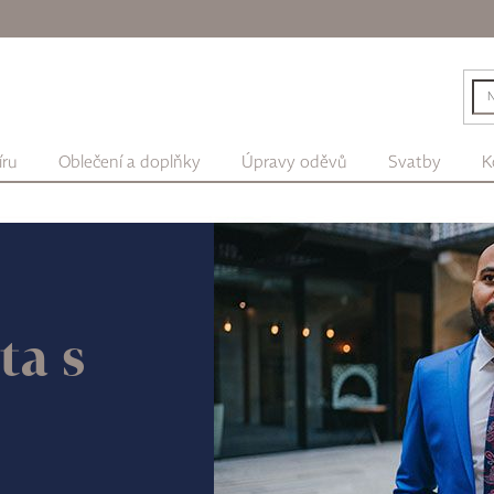
íru
Oblečení a doplňky
Úpravy oděvů
Svatby
K
ta s