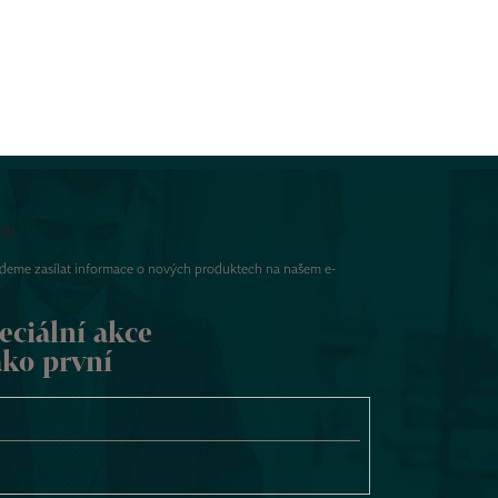
er
udeme zasílat informace o nových produktech na našem e-
eciální akce
ako první