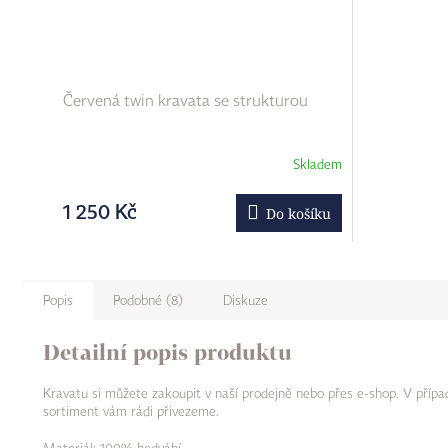
Červená twin kravata se strukturou
Skladem
1 250 Kč
Do košíku
Popis
Podobné (8)
Diskuze
Detailní popis produktu
Kravatu si můžete zakoupit v naší prodejně nebo přes e-shop. V případ
sortiment vám rádi přivezeme.