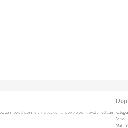
Dop
ě, že si objednáte měření u vás doma nebo v práci, kravatu i ostatní
Kategor
Barva
:
Materiá